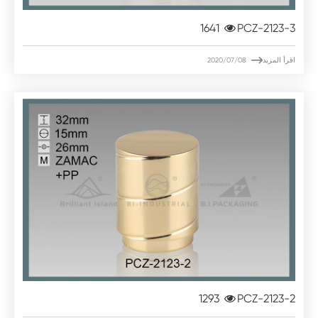
1641
PCZ-2123-3

اقرأ المزيد
2020/07/08
1293
PCZ-2123-2