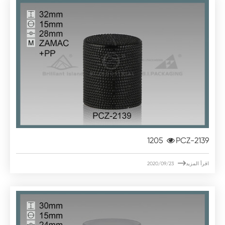
1205
PCZ-2139

اقرأ المزيد
2020/09/23