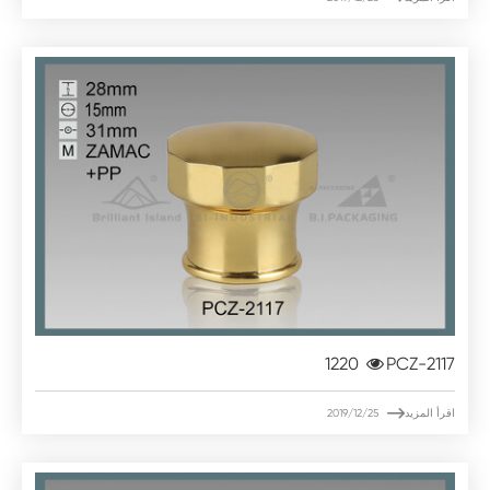
1220
PCZ-2117

اقرأ المزيد
2019/12/25