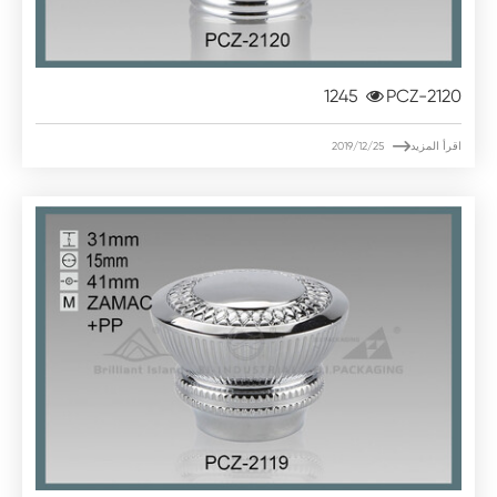
1245
PCZ-2120

اقرأ المزيد
2019/12/25