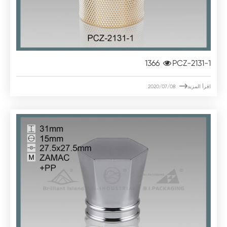
1366
PCZ-2131-1

اقرأ المزيد
2020/07/08