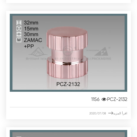
1156
PCZ-2132

اقرأ المزيد
2020/07/08