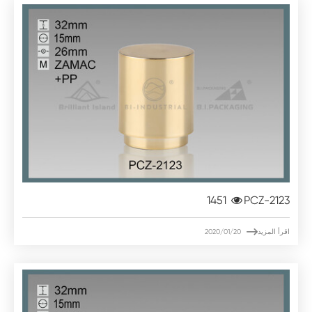
1451
PCZ-2123

اقرأ المزيد
2020/01/20