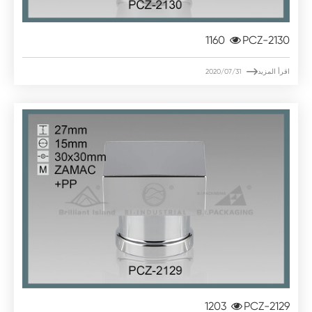
1160
PCZ-2130

اقرأ المزيد
2020/07/31
1203
PCZ-2129