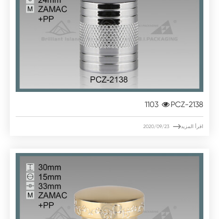
1103
PCZ-2138

اقرأ المزيد
2020/09/23