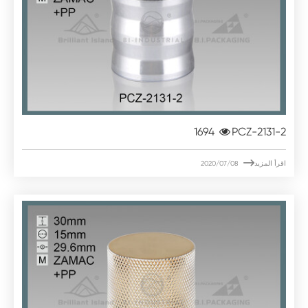
1694
PCZ-2131-2

اقرأ المزيد
2020/07/08