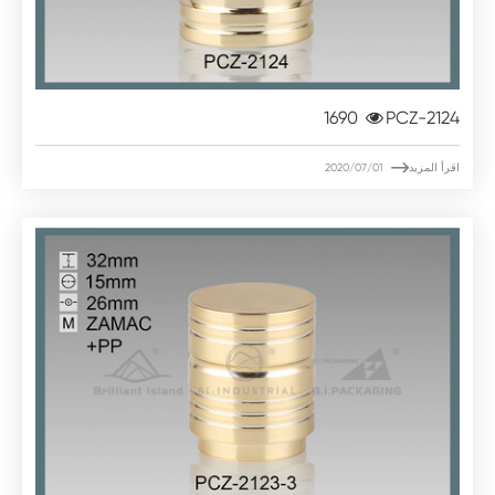
1690
PCZ-2124

اقرأ المزيد
2020/07/01