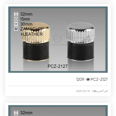
1209
PCZ-2127

اقرأ المزيد
2020/04/15