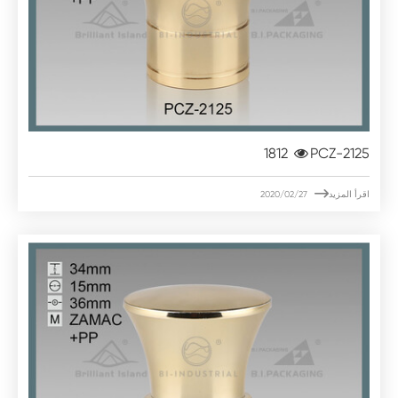
1812
PCZ-2125

اقرأ المزيد
2020/02/27