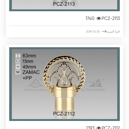
1740
PCZ-2113

اقرأ المزيد
2019/12/25
1393
PCZ-2112