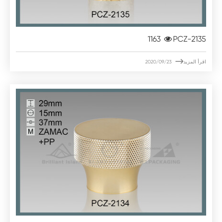
1163
PCZ-2135

اقرأ المزيد
2020/09/23