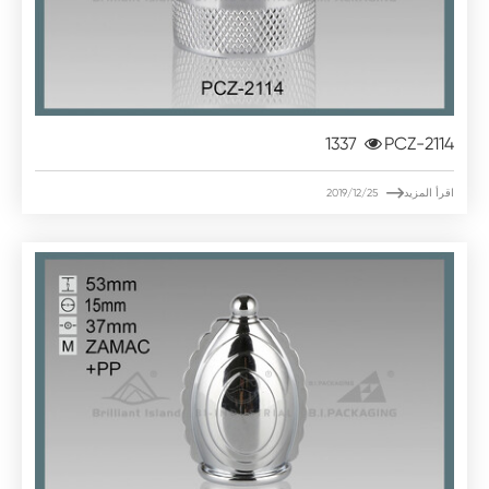
1337
PCZ-2114

اقرأ المزيد
2019/12/25