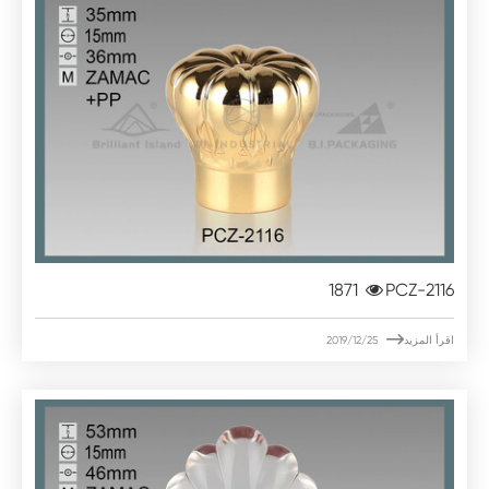
1871
PCZ-2116

اقرأ المزيد
2019/12/25