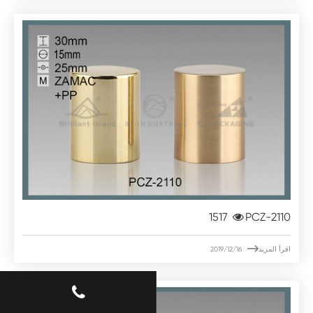
1517
PCZ-2110

اقرأ المزيد
2019/12/16
