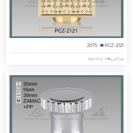
2075
PCZ-2121

اقرأ المزيد
2020/01/14