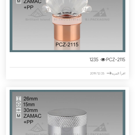
1235
PCZ-2115

اقرأ المزيد
2019/12/25