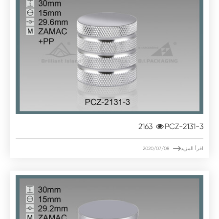
2163
PCZ-2131-3

اقرأ المزيد
2020/07/08