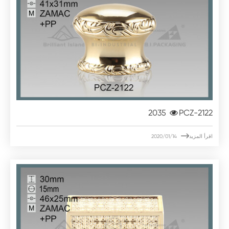
2035
PCZ-2122

اقرأ المزيد
2020/01/14