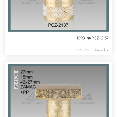
1098
PCZ-2137

اقرأ المزيد
2020/09/23