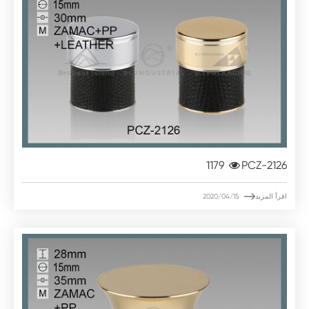
1179
PCZ-2126

اقرأ المزيد
2020/04/15