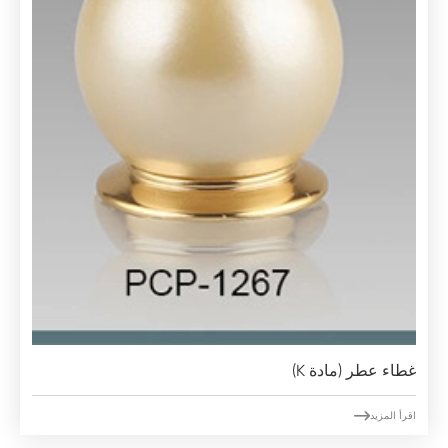
غطاء عطر (مادة K)

اقرأ المزيد