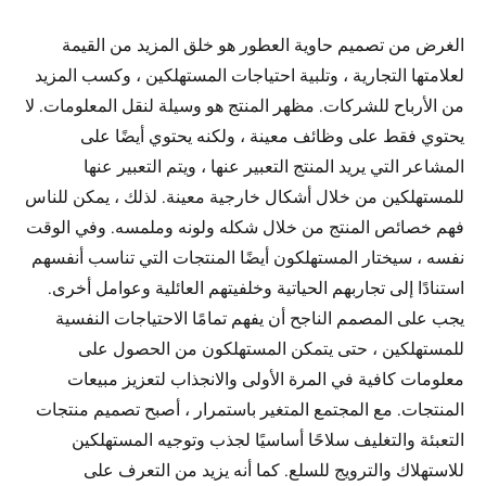
الغرض من تصميم حاوية العطور هو خلق المزيد من القيمة
لعلامتها التجارية ، وتلبية احتياجات المستهلكين ، وكسب المزيد
من الأرباح للشركات. مظهر المنتج هو وسيلة لنقل المعلومات. لا
يحتوي فقط على وظائف معينة ، ولكنه يحتوي أيضًا على
المشاعر التي يريد المنتج التعبير عنها ، ويتم التعبير عنها
للمستهلكين من خلال أشكال خارجية معينة. لذلك ، يمكن للناس
فهم خصائص المنتج من خلال شكله ولونه وملمسه. وفي الوقت
نفسه ، سيختار المستهلكون أيضًا المنتجات التي تناسب أنفسهم
استنادًا إلى تجاربهم الحياتية وخلفيتهم العائلية وعوامل أخرى.
يجب على المصمم الناجح أن يفهم تمامًا الاحتياجات النفسية
للمستهلكين ، حتى يتمكن المستهلكون من الحصول على
معلومات كافية في المرة الأولى والانجذاب لتعزيز مبيعات
المنتجات. مع المجتمع المتغير باستمرار ، أصبح تصميم منتجات
التعبئة والتغليف سلاحًا أساسيًا لجذب وتوجيه المستهلكين
للاستهلاك والترويج للسلع. كما أنه يزيد من التعرف على