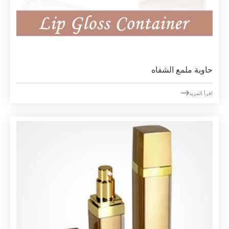
حاوية ملمع الشفاه

اقرأ المزيد