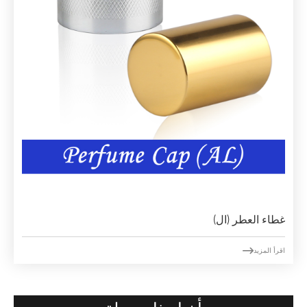
غطاء العطر (ال)

اقرأ المزيد