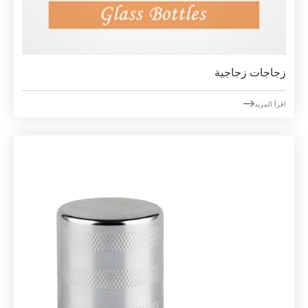
زجاجات زجاجية

اقرأ المزيد