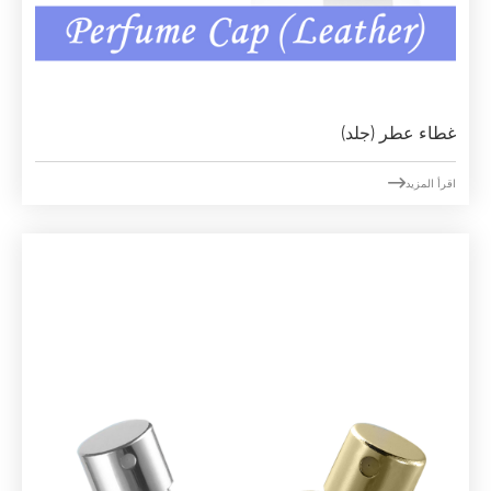
غطاء عطر (جلد)

اقرأ المزيد