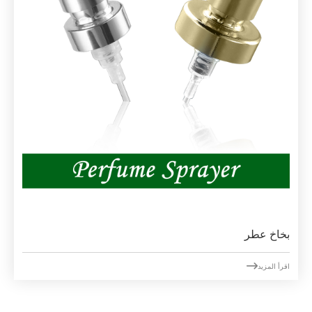
بخاخ عطر

اقرأ المزيد