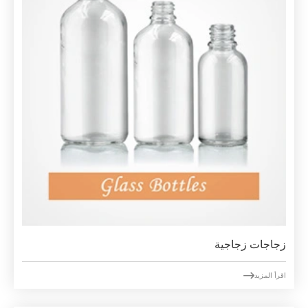
زجاجات زجاجية

اقرأ المزيد