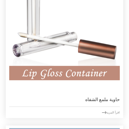
حاوية ملمع الشفاه

اقرأ المزيد