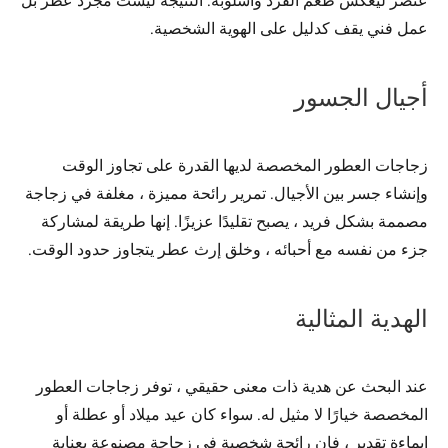
عنصر ليعكس طعم الفرد وأسلوبه. النتيجة ليست مجرد عطر بل
عمل فني يقف كدليل على الهوية الشخصية.
أجيال الجسور
زجاجات العطور المخصصة لديها القدرة على تجاوز الوقت
وإنشاء جسر بين الأجيال. تمرير رائحة مميزة ، مغلفة في زجاجة
مصممة بشكل فريد ، يصبح تقليدًا عزيزًا. إنها طريقة لمشاركة
جزء من نفسه مع أحبائه ، وخلق إرث عطر يتجاوز حدود الوقت.
الهدية المثالية
عند البحث عن هدية ذات معنى حقيقي ، توفر زجاجات العطور
المخصصة خيارًا لا مثيل له. سواء كان عيد ميلاد أو عطلة أو
إيماءة تقدير ، فإن رائحة شخصية في زجاجة مصنوعة بعناية