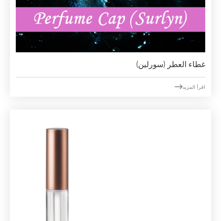
غطاء العطر (سورلين)

اقرأ المزيد