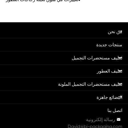
من نحن
منتجات جديدة
تغليف مستحضرات التجميل
تغليف العطور
تغليف مستحضرات التجميل الملونة
البضائع جاهزة
اتصل بنا

رسالة إلكترونية
David@bi-packaging.com