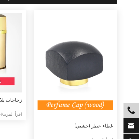
زجاجات بلا

اقرأ المزيد


غطاء عطر (خشبي)