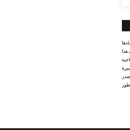
دها
هذا
جية
يرة
صدر
طور