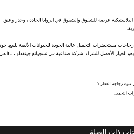
البلاستيكية عرضة للشقوق والشقوق في الزوايا الحادة ، وجذر وعنق
ية.
ltd لديها كميات كبيرة من زجاجات مستحضرات التجميل عالية الجودة للحيوانات الأليفة للبيع. جو
ممتاز وبسيط وعملي ، وهو الخيار الأفضل للشراء. شركة صناعية في تشجيانغ جينغداو ، 
م عبوة زجاجة العطر ؟
ات التجميل
جات ذات الصلة