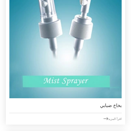
بخاخ ضبابي

اقرأ المزيد