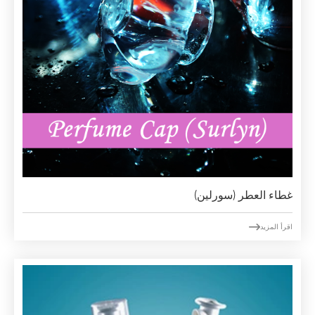
غطاء العطر (سورلين)

اقرأ المزيد