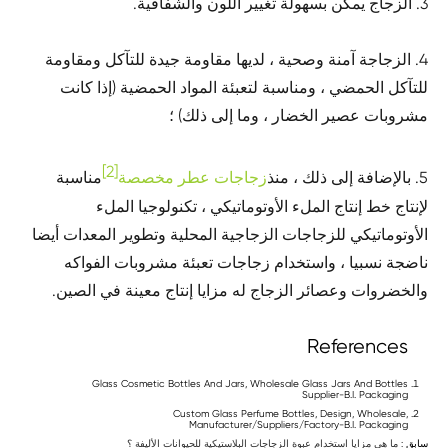
3. الزجاج يمكن بسهولة تغيير اللون والشفافية.
4. الزجاجة آمنة وصحية ، لديها مقاومة جيدة للتآكل ومقاومة
للتآكل الحمضي ، ومناسبة لتعبئة المواد الحمضية (إذا كانت
مشروبات عصير الخضار ، وما إلى ذلك) ؛
[2]
5. بالإضافة إلى ذلك ، منذ
زجاجات عطر مخصصة
مناسبة
لإنتاج خط إنتاج الملء الأوتوماتيكي ، تكنولوجيا الملء
الأوتوماتيكي للزجاجات الزجاجية المحلية وتطوير المعدات أيضا
ناضجة نسبيا ، واستخدام زجاجات تعبئة مشروبات الفواكه
والخضروات وعصائر الزجاج له مزايا إنتاج معينة في الصين.
References
Glass Cosmetic Bottles And Jars, Wholesale Glass Jars And Bottles
Supplier-B.I. Packaging
Custom Glass Perfume Bottles, Design, Wholesale,
Manufacturer/Suppliers/Factory-B.I. Packaging
سابق :
ما هي مزايا استخدام عبوة الزجاجات البلاستيكية للحيوانات الأليفة ؟